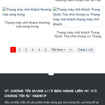
nhà bệnh nhân Thang máy bệnh
viện
Thang máy chở khách thương
mại sang trọng
Thang máy chở khách Trung
Quốc Tòa nhà chung cư Thang
máy chở khách thang máy chở
khách
1
2
3
4
5
6
Tiếp theo >
>>
Trang 1 / 10
VỀ CHÚNG TÔI MẠNG LƯỚI BÁN HÀNG LIÊN HỆ VỚI
CHÚNG TÔI SỰ NGHIỆP
Nếu có thắc mắc về sản phẩm hoặc bảng giá của chúng tôi, vui lòng để lại