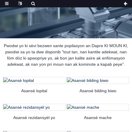
Pwodwi yo ki sèvi bezwen sante popilasyon an.Dapre KI MOUN KI,
pwodwi sa yo ta dwe disponib "tout tan, nan kantite adekwat, nan
fòm dòz ki apwopriye yo, ak bon jan kalite asire ak enfòmasyon
adekwat, ak nan yon pri moun nan ak kominote a kapab peye".
Asansè lopital
Asansè bilding biwo
Asansè rezidansyèl yo
Asansè mache