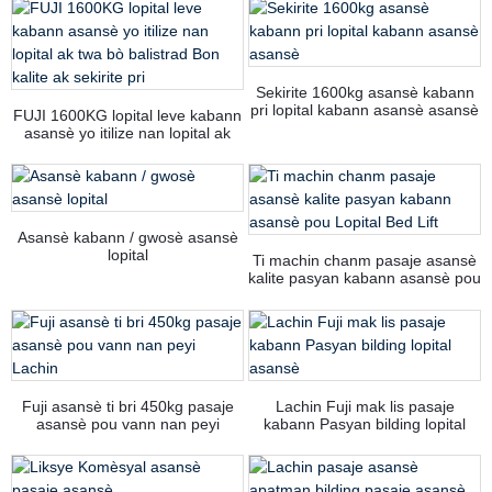
Sekirite 1600kg asansè kabann
pri lopital kabann asansè asansè
FUJI 1600KG lopital leve kabann
asansè yo itilize nan lopital ak
twa bò balistrad Bon kalite ak
sekirite pri
Asansè kabann / gwosè asansè
lopital
Ti machin chanm pasaje asansè
kalite pasyan kabann asansè pou
Lopital Bed Lift
Fuji asansè ti bri 450kg pasaje
Lachin Fuji mak lis pasaje
asansè pou vann nan peyi
kabann Pasyan bilding lopital
Lachin
asansè