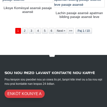
Liksye Komèsyal asansè pasaje
asansè
Lachin pasaje asansè apatman
bilding pasaje asansè leve
pasaje asansè
1
2
3
4
5
6
Next >
>>
Paj 1 / 10
SOU NOU REZO LAVANT KONTAKTE NOU KARYÈ
Pou kesyon sou pwodwi nou yo oswa lis pri, tanpri kite imel ou a ba nou epi
nou pral kontakte nan lespas 24 èdtan.
ENKÒT KOUNYE A