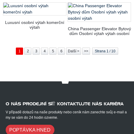
Luxusní osobní výtah komerční
výtah
China Passenger Elevator Bytový
dům Osobní výtah výtah osobní
výtah
1
2
3
4
5
6
Další >
>>
Strana 1 / 10
O NÁS PRODEJNÍ SÍŤ KONTAKTUJTE NÁS KARIÉRA
V případě dotazů na naše produkty nebo ceník nám zanechte svůj e-mail a
my se vám do 24 hodin ozveme.
POPTÁVKA HNED