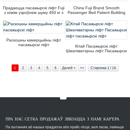
Прадаецца пасажырскі ліфт Fuji
China Fuji Brand Smooth
з нізкім узроўнем шуму 450 кг з
Passenger Bed Patient Building
Кітая
Hospital Elevator
Раскошны камерцыйны ліфт
пасажырскі ліфт
Кітай Пасажырскі ліфт
Шматкватэрны ліфт Пасажырскі
ліфт пасажырскі ліфт
1
2
3
4
5
6
Далей >
>>
Старонка 1 / 10
ПРА НАС СЕТКА ПРОДАЖАЎ ЗВЯЗАЦЦА З НАМІ КАР'ЕРА
Па пытаннях аб нашых прадуктах або прайс-лісце, калі ласка, пакіньце