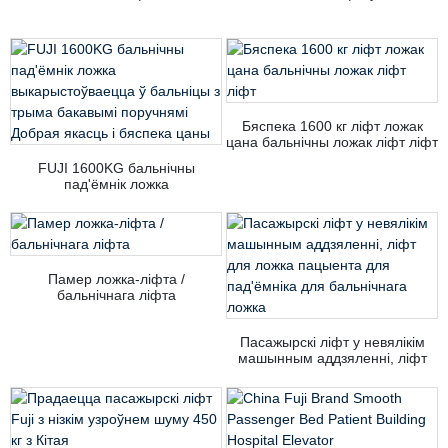
Бяспека 1600 кг ліфт ложак
цана бальнічны ложак ліфт ліфт
FUJI 1600KG бальнічны
пад'ёмнік ложка
выкарыстоўваецца ў бальніцы з
трыма бакавымі поручнямі
Добрая якасць і бяспека цаны
Памер ложка-ліфта /
бальнічнага ліфта
Пасажырскі ліфт у невялікім
машынным аддзяленні, ліфт
для ложка пацыента для
пад'ёмніка для бальнічнага
ложка