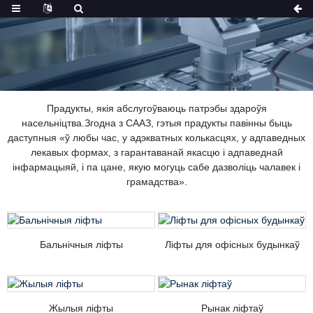
Прадукты, якія абслугоўваюць патрэбы здароўя
насельніцтва.Згодна з СААЗ, гэтыя прадукты павінны быць
даступныя «ў любы час, у адэкватных колькасцях, у адпаведных
лекавых формах, з гарантаванай якасцю і адпаведнай
інфармацыяй, і па цане, якую могуць сабе дазволіць чалавек і
грамадства».
Бальнічныя ліфты
Ліфты для офісных будынкаў
Жылыя ліфты
Рынак ліфтаў