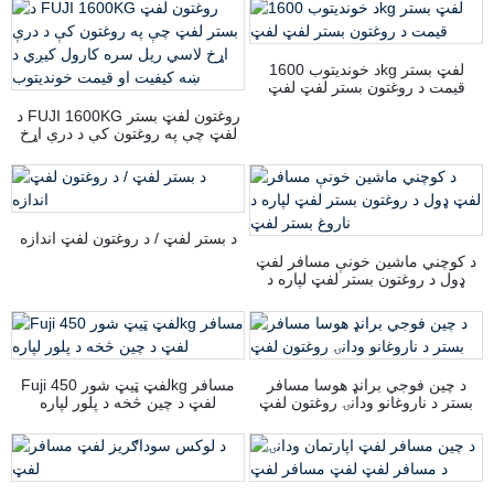
د خوندیتوب 1600kg لفټ بستر
قیمت د روغتون بستر لفټ لفټ
د FUJI 1600KG روغتون لفټ بستر
لفټ چې په روغتون کې د درې اړخ
لاسي ریل سره کارول کیږي د ښه
کیفیت او قیمت خوندیتوب
د بستر لفټ / د روغتون لفټ اندازه
د کوچني ماشین خونې مسافر لفټ
ډول د روغتون بستر لفټ لپاره د
ناروغ بستر لفټ
د چین فوجي برانډ هوسا مسافر
Fuji لفټ ټیټ شور 450kg مسافر
بستر د ناروغانو ودانۍ روغتون لفټ
لفټ د چین څخه د پلور لپاره