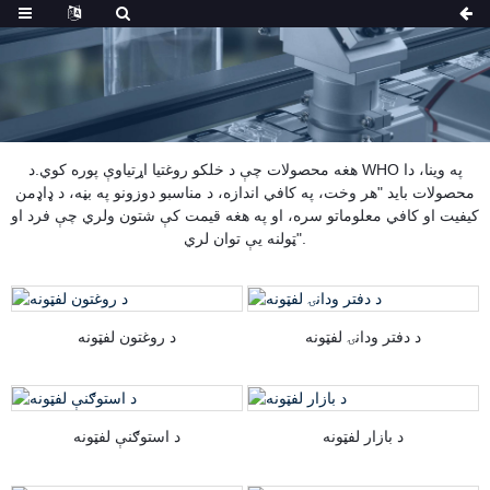
هغه محصولات چې د خلکو روغتیا اړتیاوې پوره کوي.د WHO په وینا، دا
محصولات باید "هر وخت، په کافي اندازه، د مناسبو دوزونو په بڼه، د ډاډمن
کیفیت او کافي معلوماتو سره، او په هغه قیمت کې شتون ولري چې فرد او
ټولنه یې توان لري".
د دفتر ودانۍ لفټونه
د روغتون لفټونه
د بازار لفټونه
د استوګنې لفټونه