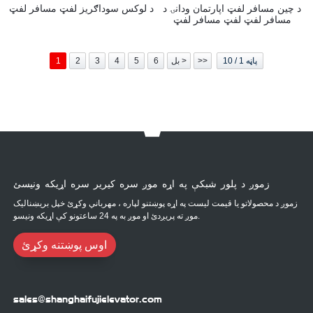
د چین مسافر لفټ اپارتمان ودانۍ د
د لوکس سوداګریز لفټ مسافر لفټ
مسافر لفټ لفټ مسافر لفټ
پاڼه 1 / 10
>>
بل >
6
5
4
3
2
1
زموږ د پلور شبکې په اړه موږ سره کیریر سره اړیکه ونیسئ
زموږ د محصولاتو یا قیمت لیست په اړه پوښتنو لپاره ، مهرباني وکړئ خپل بریښنالیک
موږ ته پریږدئ او موږ به په 24 ساعتونو کې اړیکه ونیسو.
اوس پوښتنه وکړئ
sales@shanghaifujielevator.com