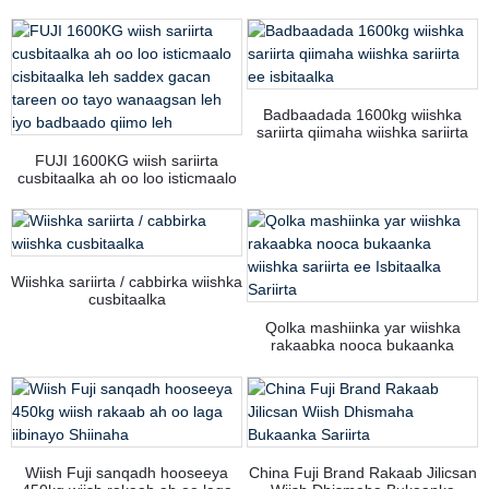
Badbaadada 1600kg wiishka
sariirta qiimaha wiishka sariirta
ee isbitaalka
FUJI 1600KG wiish sariirta
cusbitaalka ah oo loo isticmaalo
cisbitaalka leh saddex gacan
tareen oo tayo wanaagsan leh
iyo badbaado qiimo leh
Wiishka sariirta / cabbirka wiishka
cusbitaalka
Qolka mashiinka yar wiishka
rakaabka nooca bukaanka
wiishka sariirta ee Isbitaalka
Sariirta
Wiish Fuji sanqadh hooseeya
China Fuji Brand Rakaab Jilicsan