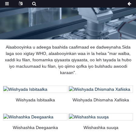
Alaabooyinka u adeega baahida caafimaad ee dadweynaha.Sida
laga soo xigtay WHO, alaabooyinkan waa in la helaa "mar walba,
xaddi ku filan, foomamka qiyaasta qiyaasta, oo leh tayada la hubo
iyo macluumaad ku filan, iyo qiimo qofka iyo bulshadu awoodi
karaan".
Wiishyada Isbitaalka
Wiishyada Dhismaha Xafiiska
Wiishashka Deegaanka
Wiishashka suuqa