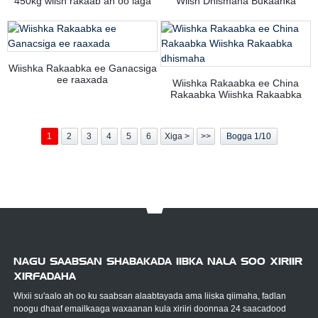
450kg wiish rakaab ah oo laga
Wiish Dhismaha Bukaanka
iibinayo Shiinaha
Sariirta
Wiishka Rakaabka ee Ganacsiga
ee raaxada
Wiishka Rakaabka ee China
Rakaabka Wiishka Rakaabka
dhismaha
1
2
3
4
5
6
Xiga >
>>
Bogga 1/10
NAGU SAABSAN SHABAKADA IIBKA NALA SOO XIRIIR
XIRFADAHA
Wixii su'aalo ah oo ku saabsan alaabtayada ama liiska qiimaha, fadlan
noogu dhaaf emailkaaga waxaanan kula xiriiri doonnaa 24 saacadood