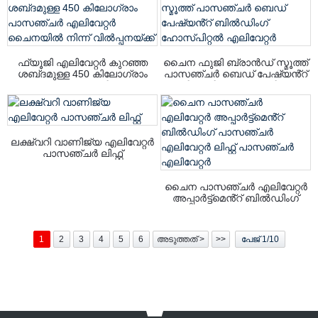
ഫ്യൂജി എലിവേറ്റർ കുറഞ്ഞ
ചൈന ഫുജി ബ്രാൻഡ് സ്മൂത്ത്
ശബ്‌ദമുള്ള 450 കിലോഗ്രാം
പാസഞ്ചർ ബെഡ് പേഷ്യൻ്റ്
പാസഞ്ചർ എലിവേറ്റർ
ബിൽഡിംഗ് ഹോസ്പിറ്റൽ
ചൈനയിൽ നിന്ന് വിൽപ്പനയ്‌ക്ക്
എലിവേറ്റർ
ലക്ഷ്വറി വാണിജ്യ എലിവേറ്റർ
പാസഞ്ചർ ലിഫ്റ്റ്
ചൈന പാസഞ്ചർ എലിവേറ്റർ
അപ്പാർട്ട്മെൻ്റ് ബിൽഡിംഗ്
പാസഞ്ചർ എലിവേറ്റർ ലിഫ്റ്റ്
പാസഞ്ചർ എലിവേറ്റർ
1
2
3
4
5
6
അടുത്തത് >
>>
പേജ് 1/10