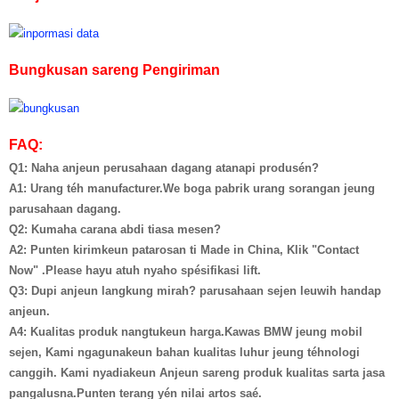
Bungkusan sareng Pengiriman
FAQ:
Q1: Naha anjeun perusahaan dagang atanapi produsén?
A1: Urang téh manufacturer.We boga pabrik urang sorangan jeung
parusahaan dagang.
Q2: Kumaha carana abdi tiasa mesen?
A2: Punten kirimkeun patarosan ti Made in China, Klik "Contact
Now" .Please hayu atuh nyaho spésifikasi lift.
Q3: Dupi anjeun langkung mirah? parusahaan sejen leuwih handap
anjeun.
A4: Kualitas produk nangtukeun harga.Kawas BMW jeung mobil
sejen, Kami ngagunakeun bahan kualitas luhur jeung téhnologi
canggih. Kami nyadiakeun Anjeun sareng produk kualitas sarta jasa
pangalusna.Punten terang yén nilai artos saé.