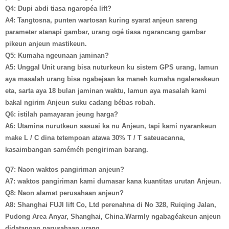
Q4: Dupi abdi tiasa ngaropéa lift?
A4: Tangtosna, punten wartosan kuring syarat anjeun sareng
parameter atanapi gambar, urang ogé tiasa ngarancang gambar
pikeun anjeun mastikeun.
Q5: Kumaha ngeunaan jaminan?
A5: Unggal Unit urang bisa nuturkeun ku sistem GPS urang, lamun
aya masalah urang bisa ngabejaan ka maneh kumaha ngalereskeun
eta, sarta aya 18 bulan jaminan waktu, lamun aya masalah kami
bakal ngirim Anjeun suku cadang bébas robah.
Q6: istilah pamayaran jeung harga?
A6: Utamina nurutkeun sasuai ka nu Anjeun, tapi kami nyarankeun
make L / C dina tetempoan atawa 30% T / T sateuacanna,
kasaimbangan saméméh pengiriman barang.
Q7: Naon waktos pangiriman anjeun?
A7: waktos pangiriman kami dumasar kana kuantitas urutan Anjeun.
Q8: Naon alamat perusahaan anjeun?
A8: Shanghai FUJI lift Co, Ltd perenahna di No 328, Ruiqing Jalan,
Pudong Area Anyar, Shanghai, China.Warmly ngabagéakeun anjeun
didatangan parusahaan urang.