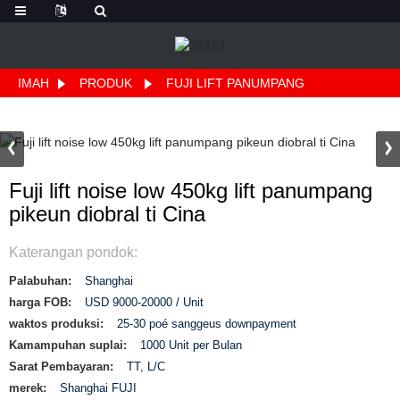
IMAH
PRODUK
FUJI LIFT PANUMPANG
Fuji lift noise low 450kg lift panumpang
pikeun diobral ti Cina
Katerangan pondok:
Palabuhan:
Shanghai
harga FOB:
USD 9000-20000 / Unit
waktos produksi:
25-30 poé sanggeus downpayment
Kamampuhan suplai:
1000 Unit per Bulan
Sarat Pembayaran:
TT, L/C
merek:
Shanghai FUJI