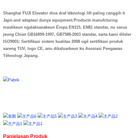
Shanghai FUJI Elevator dina draf téknologi lift paling canggih ti
Japn.and adaptasi dunya equipment.Products manufcturing
mastikeun ngalaksanakeun Éropa EN115, EN81 standar, nu sarua
jeung Chian GB16899-1997, GB7588-2003 standar, sarta kami dileler
ISO9001: Sertifikasi sistem kualitas 2008 ogé sertifikasi produk
sareng TUV, logo CE, anu dikaluarkeun ku Asosiasi Pengawas
Téhnologi Jepang.
Panjelasan Produk