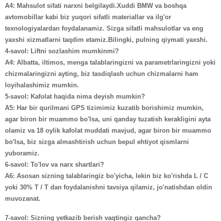
A4: Mahsulot sifati narxni belgilaydi.Xuddi BMW va boshqa
avtomobillar kabi biz yuqori sifatli materiallar va ilg'or
texnologiyalardan foydalanamiz. Sizga sifatli mahsulotlar va eng
yaxshi xizmatlarni taqdim etamiz.Bilingki, pulning qiymati yaxshi.
4-savol: Liftni sozlashim mumkinmi?
A4: Albatta, iltimos, menga talablaringizni va parametrlaringizni yoki
chizmalaringizni ayting, biz tasdiqlash uchun chizmalarni ham
loyihalashimiz mumkin.
5-savol: Kafolat haqida nima deyish mumkin?
A5: Har bir qurilmani GPS tizimimiz kuzatib borishimiz mumkin,
agar biron bir muammo bo'lsa, uni qanday tuzatish kerakligini ayta
olamiz va 18 oylik kafolat muddati mavjud, agar biron bir muammo
bo'lsa, biz sizga almashtirish uchun bepul ehtiyot qismlarni
yuboramiz.
6-savol: To'lov va narx shartlari?
A6: Asosan sizning talablaringiz bo'yicha, lekin biz ko'rishda L / C
yoki 30% T / T dan foydalanishni tavsiya qilamiz, jo'natishdan oldin
muvozanat.
7-savol: Sizning yetkazib berish vaqtingiz qancha?