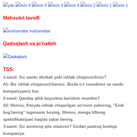
Mahsulot tavsifi
Qadoqlash va jo'natish
TSS:
1-savol: Siz savdo shirkati yoki ishlab chiqaruvchisiz?
A1: Biz ishlab chiqaruvchilarmiz. Bizda o'z zavodimiz va savdo
kompaniyamiz bor.
2-savol: Qanday qilib buyurtma berishim mumkin?
A2: Iltimos, Xitoyda ishlab chiqarilgan so'rovni yuboring, "Endi
bog'laning" tugmasini bosing. Iltimos, menga liftning
spetsifikatsiyasi haqida xabar bering.
3-savol: Siz arzonroq qila olasizmi? Sizdan pastroq boshqa
kompaniya.