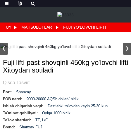
UY
MAHSULOTLAR
FUJI YO'LOVCHI LIFTI
Fuji lifti past shovqinli 450kg yo'lovchi lifti
Xitoydan sotiladi
Qisqa Tasvir:
Port:
Shanxay
FOB narxi:
9000-20000 AQSh dollari/ birlik
Ishlab chiqarish vaqti:
Dastlabki to'lovdan keyin 25-30 kun
Ta'minot qobiliyati:
Oyiga 1000 birlik
To'lov shartlari:
TT, L/C
Brend:
Shanxay FUJI