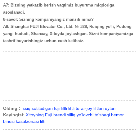
A7: Bizning yetkazib berish vaqtimiz buyurtma miqdoriga
asoslanadi.
8-savol: Sizning kompaniyangiz manzili nima?
A8: Shanghai FUJI Elevator Co., Ltd. № 328, Ruiqing yo'li, Pudong
yangi hududi, Shanxay, Xitoyda joylashgan. Sizni kompaniyamizga
tashrif buyurishingiz uchun xush kelibsiz.
Oldingi:
Issiq sotiladigan fuji liftli liftli turar-joy liftlari uylari
Keyingisi:
Xitoyning Fuji brendi silliq yo'lovchi to'shagi bemor
binosi kasalxonasi lifti