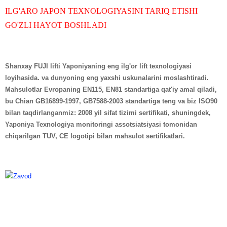
ILG'ARO JAPON TEXNOLOGIYASINI TARIQ ETISHI
GO'ZLI HAYOT BOSHLADI
Shanxay FUJI lifti Yaponiyaning eng ilg'or lift texnologiyasi
loyihasida. va dunyoning eng yaxshi uskunalarini moslashtiradi.
Mahsulotlar Evropaning EN115, EN81 standartiga qat'iy amal qiladi,
bu Chian GB16899-1997, GB7588-2003 standartiga teng va biz ISO90
bilan taqdirlanganmiz: 2008 yil sifat tizimi sertifikati, shuningdek,
Yaponiya Texnologiya monitoringi assotsiatsiyasi tomonidan
chiqarilgan TUV, CE logotipi bilan mahsulot sertifikatlari.