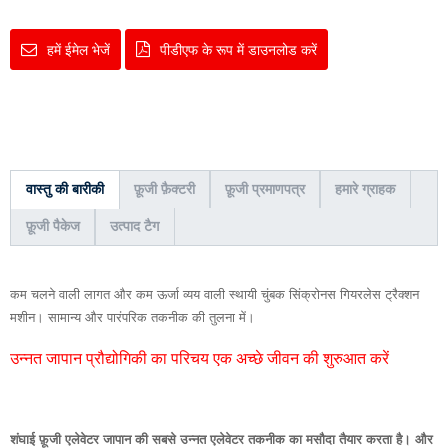
हमें ईमेल भेजें
पीडीएफ के रूप में डाउनलोड करें
वास्तु की बारीकी
फ़ूजी फ़ैक्टरी
फ़ूजी प्रमाणपत्र
हमारे ग्राहक
फ़ूजी पैकेज
उत्पाद टैग
कम चलने वाली लागत और कम ऊर्जा व्यय वाली स्थायी चुंबक सिंक्रोनस गियरलेस ट्रैक्शन
मशीन। सामान्य और पारंपरिक तकनीक की तुलना में।
उन्नत जापान प्रौद्योगिकी का परिचय एक अच्छे जीवन की शुरुआत करें
शंघाई फ़ूजी एलेवेटर जापान की सबसे उन्नत एलेवेटर तकनीक का मसौदा तैयार करता है। और