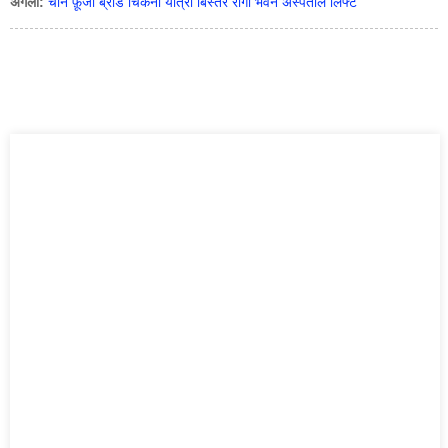
अगला:
चीन फ़ूजी ब्रांड चिकना यात्री बिस्तर रोगी भवन अस्पताल लिफ्ट