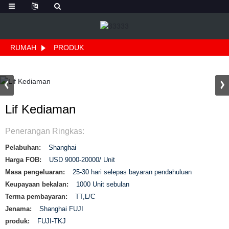
RUMAH
PRODUK
Lif Kediaman
Penerangan Ringkas:
Pelabuhan:
Shanghai
Harga FOB:
USD 9000-20000/ Unit
Masa pengeluaran:
25-30 hari selepas bayaran pendahuluan
Keupayaan bekalan:
1000 Unit sebulan
Terma pembayaran:
TT,L/C
Jenama:
Shanghai FUJI
produk:
FUJI-TKJ