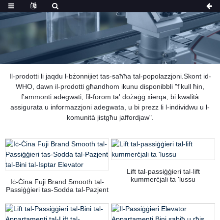
Il-prodotti li jaqdu l-bżonnijiet tas-saħħa tal-popolazzjoni.Skont id-
WHO, dawn il-prodotti għandhom ikunu disponibbli "f'kull ħin,
f'ammonti adegwati, fil-forom ta' dożaġġ xierqa, bi kwalità
assigurata u informazzjoni adegwata, u bi prezz li l-individwu u l-
komunità jistgħu jaffordjaw".
Lift tal-passiġġieri tal-lift
kummerċjali ta 'lussu
Iċ-Ċina Fuji Brand Smooth tal-
Passiġġieri tas-Sodda tal-Pazjent
tal-Bini tal-Isptar Elevator