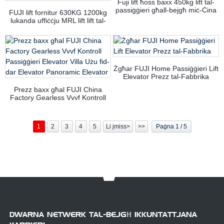
Fuji lift ħoss baxx 450kg lift tal-
passiġġieri għall-bejgħ miċ-Ċina
FUJI lift fornitur 630KG 1200kg
lukanda uffiċċju MRL lift lift tal-
passiġġieri
Żgħar FUJI Home Passiġġieri Lift
Elevator Prezz tal-Fabbrika
Prezz baxx għal FUJI China
Factory Gearless Vvvf Kontroll
Passiġġieri Elevator Villa Użu fid-
dar Elevator Panoramic Elevator
1
2
3
4
5
Li jmiss>
>>
Paġna 1 / 5
DWARNA NETWERK TAL-BEJGĦ IKKUNTATTJANA