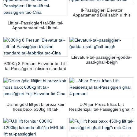
Il-Passiġġieri Elevator
Appartamenti Bini sabiħ u rħis
Lift tal-Passiġġieri tal-Bini tal-
Appartamenti tal-Lift tal-
Passiġġieri Lift tal-lift tal-
passiġġieri taċ-Ċina
Elevaturi-tal-passiġġieri-ġodda-
usati-għall-bejgħ
630Kg 8 Persuni Elevatur tal-Lift
tal-Passiġġieri b'disinn standard
tal-fabbrika taċ-Ċina
Disinn ġdid liftijiet bi prezz kbir
L-Aħjar Prezz Irħas Lift
ħoss baxx 630kg lift tal-
Residenzjali tal-Passiġġieri għal 4
passiġġieri Fuji Elevator fiċ-Ċina
persuni