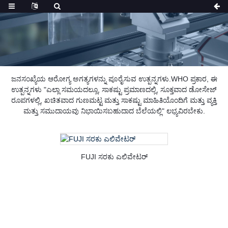
ಜನಸಂಖ್ಯೆಯ ಆರೋಗ್ಯ ಅಗತ್ಯಗಳನ್ನು ಪೂರೈಸುವ ಉತ್ಪನ್ನಗಳು.WHO ಪ್ರಕಾರ, ಈ
ಉತ್ಪನ್ನಗಳು "ಎಲ್ಲಾ ಸಮಯದಲ್ಲೂ, ಸಾಕಷ್ಟು ಪ್ರಮಾಣದಲ್ಲಿ, ಸೂಕ್ತವಾದ ಡೋಸೇಜ್
ರೂಪಗಳಲ್ಲಿ, ಖಚಿತವಾದ ಗುಣಮಟ್ಟ ಮತ್ತು ಸಾಕಷ್ಟು ಮಾಹಿತಿಯೊಂದಿಗೆ ಮತ್ತು ವ್ಯಕ್ತಿ
ಮತ್ತು ಸಮುದಾಯವು ನಿಭಾಯಿಸಬಹುದಾದ ಬೆಲೆಯಲ್ಲಿ" ಲಭ್ಯವಿರಬೇಕು.
FUJI ಸರಕು ಎಲಿವೇಟರ್