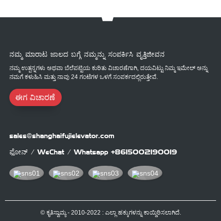
ನಮ್ಮ ಮಾರಾಟ ಜಾಲದ ಬಗ್ಗೆ ನಮ್ಮನ್ನು ಸಂಪರ್ಕಿಸಿ ವೃತ್ತಿಜೀವನ
ನಮ್ಮ ಉತ್ಪನ್ನಗಳು ಅಥವಾ ಬೆಲೆಪಟ್ಟಿಯ ಕುರಿತು ವಿಚಾರಣೆಗಾಗಿ, ದಯವಿಟ್ಟು ನಿಮ್ಮ ಇಮೇಲ್ ಅನ್ನು
ನಮಗೆ ಕಳುಹಿಸಿ ಮತ್ತು ನಾವು 24 ಗಂಟೆಗಳ ಒಳಗೆ ಸಂಪರ್ಕದಲ್ಲಿರುತ್ತೇವೆ.
ಈಗ ವಿಚಾರಣೆ
sales@shanghaifujielevator.com
ಫೋನ್ / WeChat / Whatsapp
+8615002190019
© ಕೃತಿಸ್ವಾಮ್ಯ - 2010-2022 : ಎಲ್ಲಾ ಹಕ್ಕುಗಳನ್ನು ಕಾಯ್ದಿರಿಸಲಾಗಿದೆ.