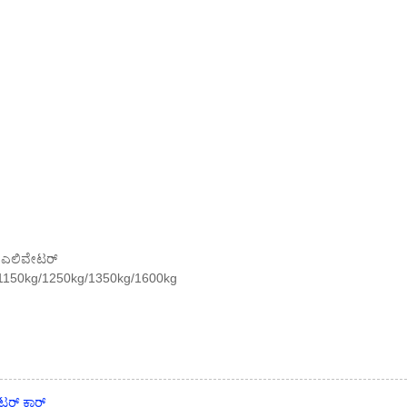
ರ್ ಎಲಿವೇಟರ್
/1150kg/1250kg/1350kg/1600kg
ಟರ್ ಕಾರ್