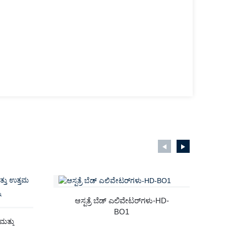
ಆಸ್ಪತ್ರೆ ಬೆಡ್ ಎಲಿವೇಟರ್‌ಗಳು-HD-
BO1
ಮತ್ತು