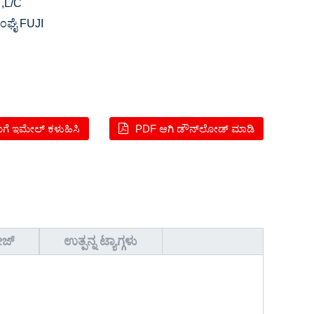
,L/C
ಂಘೈ FUJI
ಗೆ ಇಮೇಲ್ ಕಳುಹಿಸಿ
PDF ಆಗಿ ಡೌನ್‌ಲೋಡ್ ಮಾಡಿ
ೇಜ್
ಉತ್ಪನ್ನ ಟ್ಯಾಗ್ಗಳು