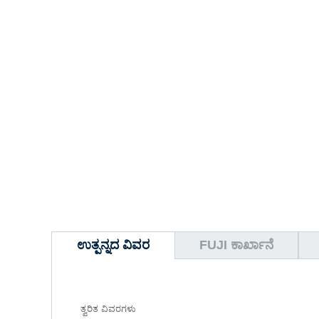
ಉತ್ಪನ್ನದ ವಿವರ
FUJI ಕಾರ್ಖಾನೆ
ತ್ವರಿತ ವಿವರಗಳು