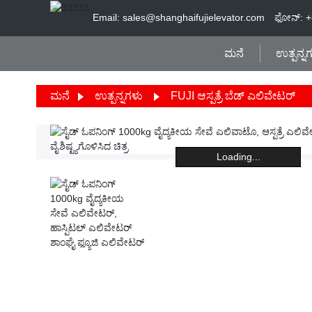
Email: sales@shanghaifujielevator.com
ಫೋನ್: 
ಮನೆ
ಉತ್ಪನ್ನ
ಮನೆ
ಉತ್ಪನ್ನಗಳು
FUJI ಆಸ್ಪತ್ರೆ ಬೆಡ್ ಎಲಿವೇಟರ್
Loading...