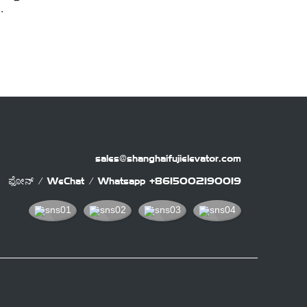
.
sales@shanghaifujielevator.com
ಫೋನ್ / WeChat / Whatsapp
+8615002190019