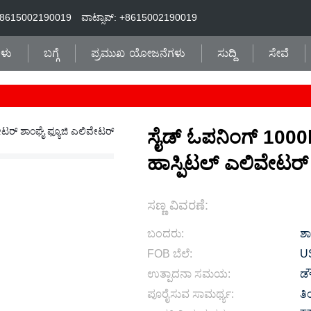
+8615002190019
ವಾಟ್ಸಾಪ್: +8615002190019
ಗಳು
ಬಗ್ಗೆ
ಪ್ರಮುಖ ಯೋಜನೆಗಳು
ಸುದ್ದಿ
ಸೇವೆ
ಸೈಡ್ ಓಪನಿಂಗ್ 1000
ಹಾಸ್ಪಿಟಲ್ ಎಲಿವೇಟರ್
ಸಣ್ಣ ವಿವರಣೆ:
ಬಂದರು:
ಶಾ
FOB ಬೆಲೆ:
U
ಉತ್ಪಾದನಾ ಸಮಯ:
ಡ
ಪೂರೈಸುವ ಸಾಮರ್ಥ್ಯ:
ತಿ