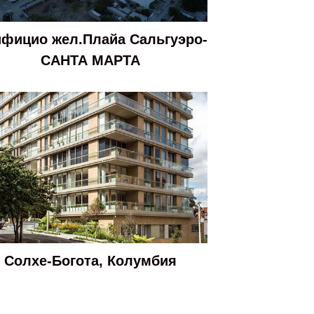
фицио жел.Плайа Сальгуэро-
САНТА МАРТА
Солхе-Богота, Колумбия