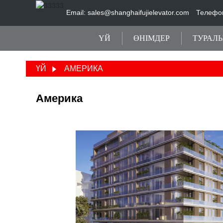
Email: sales@shanghaifujielevator.com
Телефо
ҮЙ
ӨНІМДЕР
ТУРАЛ
ҮЙ
АМЕРИКА
Америка