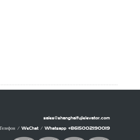
sales@shanghaifujielevator.com
Телефон / WeChat / Whatsapp
+8615002190019