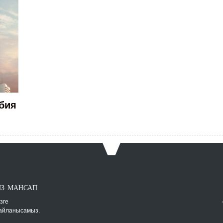
бия
ЫЗ МАНСАП
зге
байланысамыз.