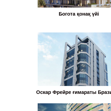
Богота қонақ үйі
Оскар Фрейре ғимараты Браз