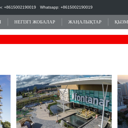
н: +8615002190019
Whatsapp: +8615002190019
Ы
НЕГІЗГІ ЖОБАЛАР
ЖАҢАЛЫҚТАР
ҚЫЗМ