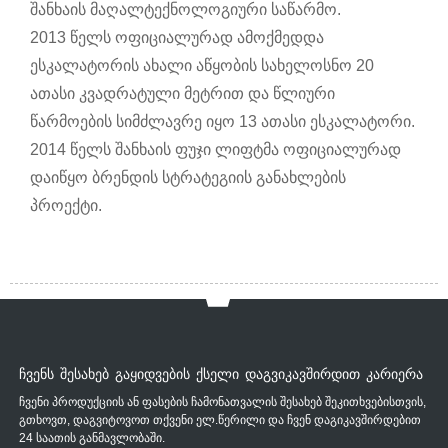
შანხაის მაღალტექნოლოგიური საწარმო.
2013 წელს ოფიციალურად ამოქმედდა
ესკალატორის ახალი აწყობის სახელოსნო 20
ათასი კვადრატული მეტრით და წლიური
წარმოების სიმძლავრე იყო 13 ათასი ესკალატორი.
2014 წელს შანხაის ფუჯი ლიფტმა ოფიციალურად
დაიწყო ბრენდის სტრატეგიის განახლების
პროექტი.
ᲩᲕᲔᲜᲡ ᲨᲔᲡᲐᲮᲔᲑ ᲒᲐᲧᲘᲓᲕᲔᲑᲘᲡ ᲥᲡᲔᲚᲘ ᲓᲐᲒᲕᲘᲙᲐᲕᲨᲘᲠᲓᲘᲗ ᲙᲐᲠᲘᲔᲠᲐ
ჩვენი პროდუქციის ან ფასების ჩამონათვალის შესახებ შეკითხვებისთვის,
გთხოვთ, დაგვიტოვოთ თქვენი ელ.წერილი და ჩვენ დაგიკავშირდებით
24 საათის განმავლობაში.