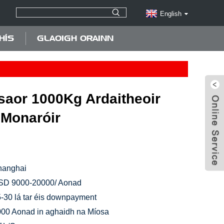
English
HÍS
GLAOIGH ORAINN
 saor 1000Kg Ardaitheoir
n Monaróir
hanghai
SD 9000-20000/ Aonad
-30 lá tar éis downpayment
00 Aonad in aghaidh na Míosa