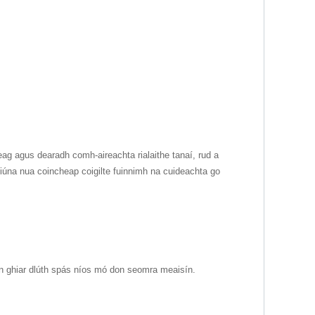
eag agus dearadh comh-aireachta rialaithe tanaí, rud a
iúna nua coincheap coigilte fuinnimh na cuideachta go
gan ghiar dlúth spás níos mó don seomra meaisín.