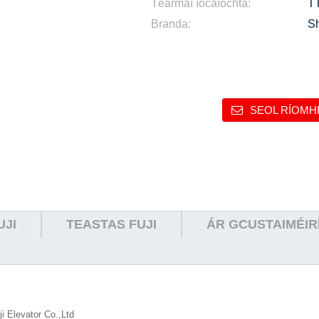
Téarmaí íocaíochta:
TT
Branda:
S
SEOL RÍOMH
JI
TEASTAS FUJI
ÁR GCUSTAIMÉIR
i Elevator Co.,Ltd