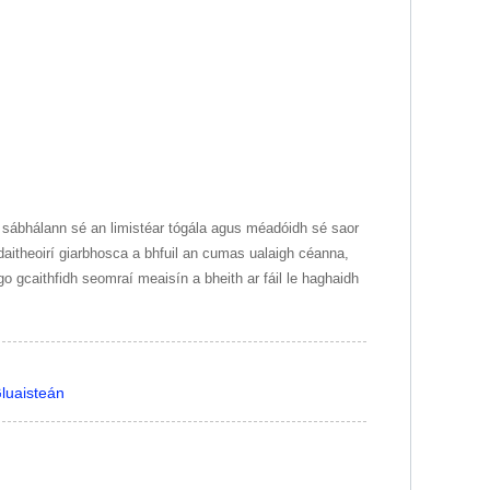
 sábhálann sé an limistéar tógála agus méadóidh sé saor
aitheoirí giarbhosca a bhfuil an cumas ualaigh céanna,
 gcaithfidh seomraí meaisín a bheith ar fáil le haghaidh
Gluaisteán