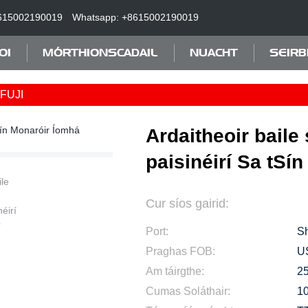
615002190019
Whatsapp: +8615002190019
OI
MÓRTHIONSCADAIL
NUACHT
SEIRB
FUJI
Ardaitheoir baile
paisinéirí Sa tSí
Cur síos gairid:
Port:
S
Praghas FOB:
U
Am táirgthe:
25
Cumas Soláthair:
10