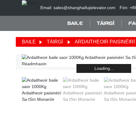
Email: sales@shanghaifujielevator.com
Fón: +8
BAILE
TÁIRGÍ
FA
BAILE
TÁIRGÍ
ARDAITHEOIR PAISINÉIRÍ 
Loading...