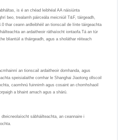
bháltas, is é an chéad leibhéal AA náisiúnta
hrí beo, trealamh páirceála meicniúil T&F, táirgeadh,
0 thar ceann ardleibhéil an tionscail de línte táirgeachta
háilteachta an ardaitheoir ráthaíocht iontaofa.Tá an túr
e bliantúil a tháirgeadh, agus a sholáthar réiteach
acmhainní an tionscail ardaitheoir domhanda, agus
eachta speisialaithe comhar le Shanghai Jiaotong ollscoil
aíochta, caomhnú fuinnimh agus cosaint an chomhshaoil ​​
Eorpaigh a bhaint amach agus a shárú.
i dteicneolaíocht sábháilteachta, an ceannaire i
íochta.