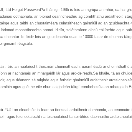
, Ltd Forgot Password?a tháinig i 1985 is leis an ngrúpa an-mhór, da hai gha
eadúnas cothabhála. an t-ionad ceanncheathrú ag comhtháthú ardaitheoir, staig
 táirge agus taithí an chustaiméara cuimsitheach gairmiúil ag an gcuideachta,4.
 lárionad monatóireachta sonraí Idirlín, soláthraíonn oibriú cáilíochta agus sáb
cheantar. Is féidir leis an gcuideachta suas le 10000 tacar de chumas táirgth
 foirgneamh éagsúla.
páin, tríd an nuálaíocht theicniúil chuimsitheach, uasmhéadú ar chomhtháthú 
aíonn ar riachtanais an mhargaidh lár agus ard-deireadh.Sa bhaile, tá an chuid
oir, agus déanann sé taighde agus forbairt ghairmiúil ardaitheoir ardteicneol
is iomláin agus gnéithe eile chun caighdeán táirgí comhchosúla an mhargaidh 
eoir FUJI an cleachtóir is fearr sa tionscal ardaitheoir domhanda, an ceannaire 
, agus teicneolaíocht na teicneolaíochta seirbhíse daonnaithe ardteicneola