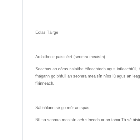
Eolas Táirge
Ardaitheoir paisinéirí (seomra meaisín)
Seachas an córas rialaithe éifeachtach agus intleachtúil,
fhágann go bhfuil an seomra meaisín níos lú agus an lea
fírinneach.
Sábhálann sé go mór an spás
Níl sa seomra meaisín ach síneadh ar an tobar.Tá sé áisiú