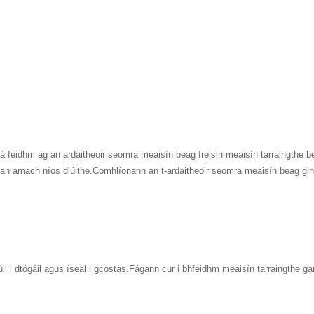
 tá feidhm ag an ardaitheoir seomra meaisín beag freisin meaisín tarraingthe b
gan amach níos dlúithe.Comhlíonann an t-ardaitheoir seomra meaisín beag gin
il i dtógáil agus íseal i gcostas.Fágann cur i bhfeidhm meaisín tarraingthe 