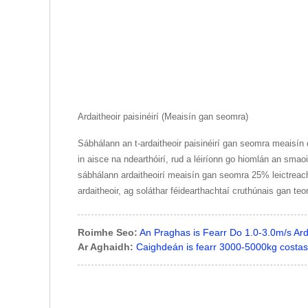
Ardaitheoir paisinéirí (Meaisín gan seomra)
Sábhálann an t-ardaitheoir paisinéirí gan seomra meaisín
in aisce na ndearthóirí, rud a léiríonn go hiomlán an sm
sábhálann ardaitheoirí meaisín gan seomra 25% leictreach
ardaitheoir, ag soláthar féidearthachtaí cruthúnais gan te
Roimhe Seo:
An Praghas is Fearr Do 1.0-3.0m/s Ard
Ar Aghaidh:
Caighdeán is fearr 3000-5000kg costas ar