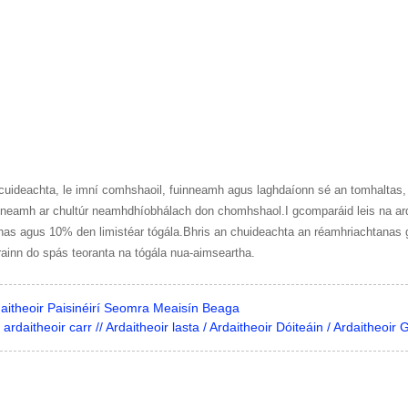
 cuideachta, le imní comhshaoil, fuinneamh agus laghdaíonn sé an tomhaltas,
aoineamh ar chultúr neamhdhíobhálach don chomhshaol.I gcomparáid leis na ard
as agus 10% den limistéar tógála.Bhris an chuideachta an réamhriachtanas go
orainn do spás teoranta na tógála nua-aimseartha.
aitheoir Paisinéirí Seomra Meaisín Beaga
daitheoir carr // Ardaitheoir lasta / Ardaitheoir Dóiteáin / Ardaitheoir 