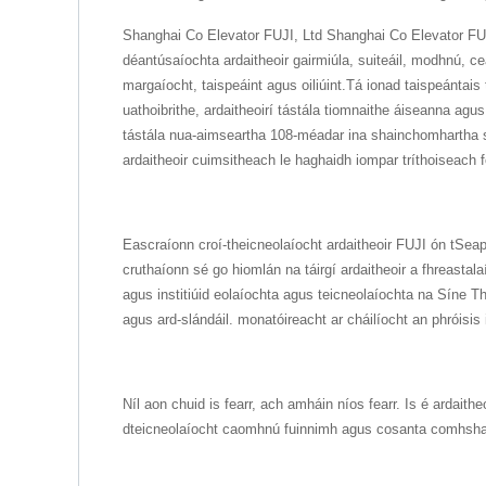
Shanghai Co Elevator FUJI, Ltd Shanghai Co Elevator FUJI
déantúsaíochta ardaitheoir gairmiúla, suiteáil, modhnú, c
margaíocht, taispeáint agus oiliúint.Tá ionad taispeántais
uathoibrithe, ardaitheoirí tástála tiomnaithe áiseanna agus
tástála nua-aimseartha 108-méadar ina shainchomhartha sa 
ardaitheoir cuimsitheach le haghaidh iompar tríthoiseach
Eascraíonn croí-theicneolaíocht ardaitheoir FUJI ón tSea
cruthaíonn sé go hiomlán na táirgí ardaitheoir a fhreastal
agus institiúid eolaíochta agus teicneolaíochta na Síne Th
agus ard-slándáil. monatóireacht ar cháilíocht an phróis
Níl aon chuid is fearr, ach amháin níos fearr. Is é ardaith
dteicneolaíocht caomhnú fuinnimh agus cosanta comhshaoil