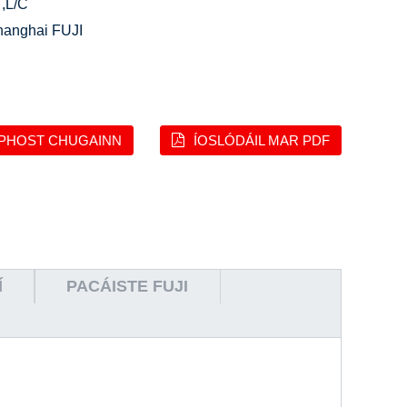
,L/C
hanghai FUJI
PHOST CHUGAINN
ÍOSLÓDÁIL MAR PDF
Í
PACÁISTE FUJI