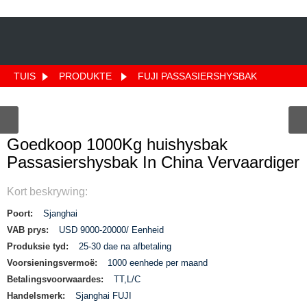
TUIS
PRODUKTE
FUJI PASSASIERSHYSBAK
Goedkoop 1000Kg huishysbak
Passasiershysbak In China Vervaardiger
Kort beskrywing:
Poort:
Sjanghai
VAB prys:
USD 9000-20000/ Eenheid
Produksie tyd:
25-30 dae na afbetaling
Voorsieningsvermoë:
1000 eenhede per maand
Betalingsvoorwaardes:
TT,L/C
Handelsmerk:
Sjanghai FUJI