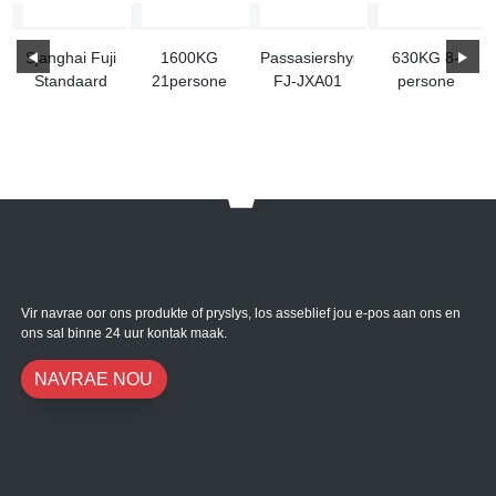
professionele navorsing en ontwikkeling in hysbak hoë-tegnologie,
energiebewaring en beskerming van die omgewing en hoë sekuriteit. Henk
hysbak is nou in die produk ontwerp, produksie, installasie en die hele
proses kwaliteit monitering en ander aspekte te bereik en oortref die
Europese mark soortgelyke produkte standaard.
Daar is geen beste nie, net beter. FUJI-hysbak is die beste praktisyn in
die wêreldwye hysbakbedryf, die leier in veiligheidstegnologie, die leier in
energiebesparing en omgewingsbeskermingstegnologie, en die tegnologie
van hoëtegnologie-vermenslikingsdienstegnologie.
produk inligting