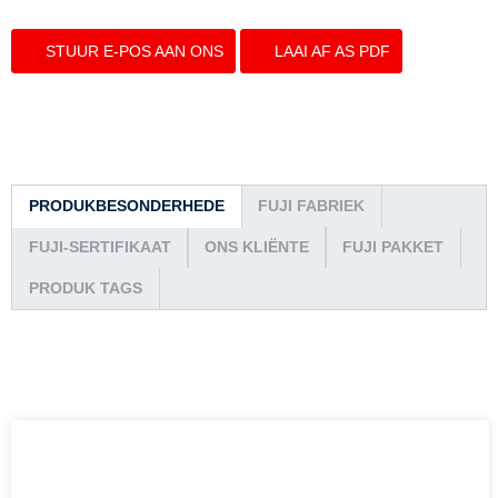
STUUR E-POS AAN ONS
LAAI AF AS PDF
PRODUKBESONDERHEDE
FUJI FABRIEK
FUJI-SERTIFIKAAT
ONS KLIËNTE
FUJI PAKKET
PRODUK TAGS
Maatskappy-inligting oor Shanghai Fuji Elevator Co.,Ltd
Sjanghai FUJI Elevator Co., Ltd.ontstaan ​​in 1985 behoort aan die baie
groot groep, da hai holding, is die eerste nasionale AA-vlak professionele
hysbak vervaardiging, installasie, modifikasie, instandhouding lisensie.
Geleë in no.299 baofeng pad, xuxing dorp, Jiading distrik, Sjanghai, die