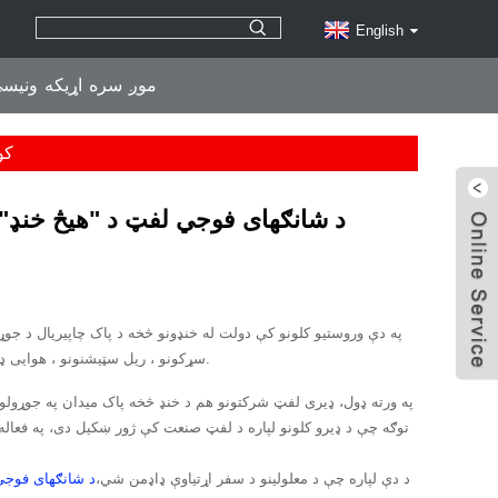
English
موږ سره اړیکه ونیس
کو
د شانګهای فوجي لفټ د "هیڅ خنډ" 
په دې وروستيو کلونو کې دولت له خنډونو څخه د پاک چاپيريال د ج
سړکونو ، ریل سټیشنونو ، هوایی ډګرونو څخه تر استوګنې سیمو پورې هرچیرې لیدل کیدی شي ، کوم چې د خلکو ژوند خورا اسانه کوي.
په ورته ډول، ډیری لفټ شرکتونو هم د خنډ څخه پاک میدان په جوړولو
توګه چې د ډیرو کلونو لپاره د لفټ صنعت کې ژور ښکیل دی، په فعاله 
د دې لپاره چې د معلولینو د سفر اړتیاوې ډاډمن شي،
د شانګهای فوجي