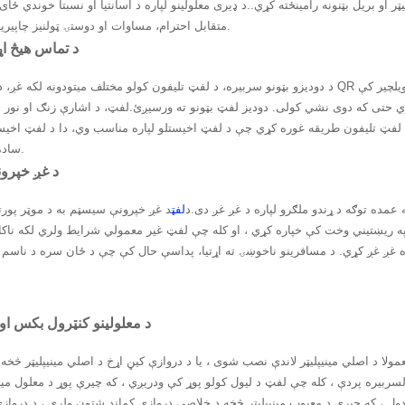
او بریل بټنونه رامینځته کړي..د ډیری معلولینو لپاره د اسانتیا او نسبتا خوندي ځای
متقابل احترام، مساوات او دوستۍ ټولنیز چاپیریال رامینځته کول.
01-د تماس هیڅ 
د دودیزو بټونو سربیره، د لفټ تلیفون کولو مختلف میتودونه لکه غږ، د ګرځنده تلیفون QR کوډ، اشارې، او سوماټوسینوري اضافه شوي، تر
ي حتی که دوی نشي کولی. دودیز لفټ بټونو ته ورسیږئ.لفټ، د اشارې زنګ او نور می
د لفټ تلیفون طریقه غوره کړي چې د لفټ اخیستلو لپاره مناسب وي، دا د لفټ اخیس
ساده او خوندي کوي.
02-د غږ خپر
عمده توګه د ړندو ملګرو لپاره د غږ غږ دی.د
لفټ
د غږ خپرونې سیسټم به د موټر پورت
ي وخت کې خپاره کړي ، او کله چې لفټ غیر معمولي شرایط ولري لکه ناکامي او ځړول ، د ARD چلول او د موټر 
03- د معلولینو کنټرول بکس او
عمولا د اصلي مینیپلیټر لاندې نصب شوی ، یا د دروازې کیڼ اړخ د اصلي مینیپلیټر څخه
ربیره پردې ، کله چې لفټ د لیول کولو پوړ کې ودریږي ، که چیرې پوړ د معلول مینی
ل ، که چیرې د معیوب مینیپلیټر څخه د خلاصې دروازې کمانډ شتون ولري ، د دروا