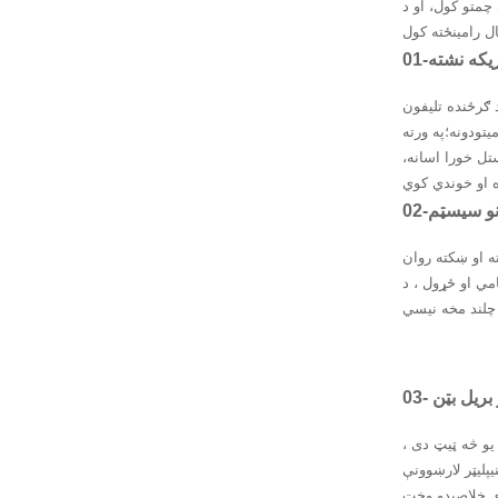
 چمتو کول، او د
اړیکه نشته
څو هغه مسافر چې په ویلچیر کې
تودونه؛په ورته
تل خورا اسانه،
ونو سیسټم
ه او ښکته روان
موقعیت اصلاح کول ،
 بریل بټن
 یو څه ټیټ دی ،
پلیټر لارښوونې
زې خلاصیدو وخت