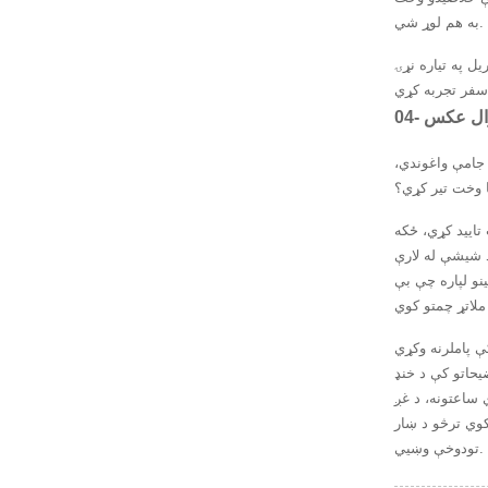
به هم لوړ شي.
ل په تیاره نړۍ
دیوال عکس
جامې واغوندي،
ا وخت تیر کړي؟
تایید کړي، ځکه
د شیشې له لارې
نو لپاره چې بې
کې پاملرنه وکړي
یحاتو کې د خنډ
 ساعتونه، د غږ
کوي ترڅو د ښار
تودوخې وښيي.