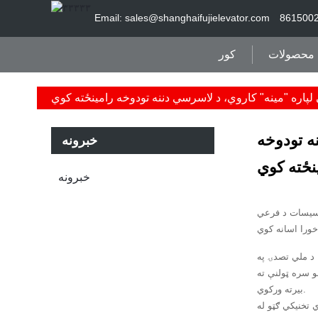
Email: sales@shanghaifujielevator.com
محصولات
کور
پاره "مینه" کاروي، د لاسرسي دننه تودوخه رامینځته کوي
ه تودوخه
خبرونه
نځته کوي
خبرونه
تاسیسات د فرعي
 د ملي تصدۍ په
و سره ټولنې ته
بیرته ورکوي.
 تخنیکي ګټو له