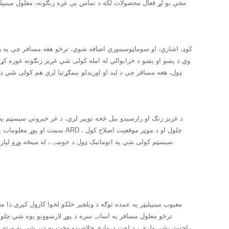
مخې یو لړ فعال محصولات لکه د تماس بې غږه زنګونه، معلول مینیپلیټر 
وي د پښو او پښو د خرابوالي له امله کولی شي غږیز زنګونه غوره کړ
ډول، هغه مسافر چې د لید او اوریدلو نیمګړتیا لري هم کولی شي 
د غږیز زنګ او رارسیدو بیل څخه توپیر لري، د غږ خپرونې سیسټم په 
سمت او پوړ معلومات په ریښتین
سیسټم کولی شي په اتوماتيک ډول د خوښۍ ، له مینځه وړو لپاره غږ غږ کړي. د مسافرینو ناخوښۍ ته اړتیا، پداسې حال کې چې د ځان سره د ناسم چلند مخه نیسي.
معیوب مینیپلیټر په عمده توګه د ویلچیر خلکو لخوا کارول کیږي.دا م
ترڅو معلول مسافر په اسانۍ سره د پوړ لارښوونو پوه شي.چلولس
راجسټریشن ولري ، د لفټ دروازې خلاصیدو وخت به ډیر شي.په ورته ډو