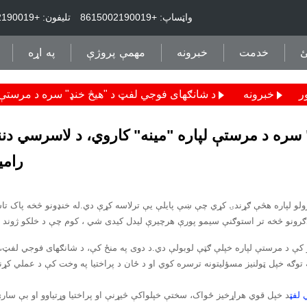
واټساپ: +8615002190019
تلیفون: +8615002190019
ئ
خدمت
خبرونه
مهمې پروژې
په اړه
ر
خبرونه
د شانګهای فوجي لفټ د "هیڅ خنډ" سره د مرستې ل
سره د مرستې لپاره "مینه" کاروي، د لاسرسي دنن
رامی
وړولو لپاره هڅې ګړندۍ کړي چې ښې پايلې يې ترلاسه کړې دي.له خنډونو څخه پاک 
 کې د مرستې لپاره خپلې ګټې لوبولې دي.د دوی په منځ کې، د شانګهای فوجي لفټ،
توګه خپل ټولنیز مسؤلیتونه ترسره کوي او د ځان د پراختیا په وخت کې د عملي کړن
 لفټ
د خپل قوي هراړخیز ځواک، سختې خپلواکې څیړنې او پراختیا وړتیاوو او بې ساري