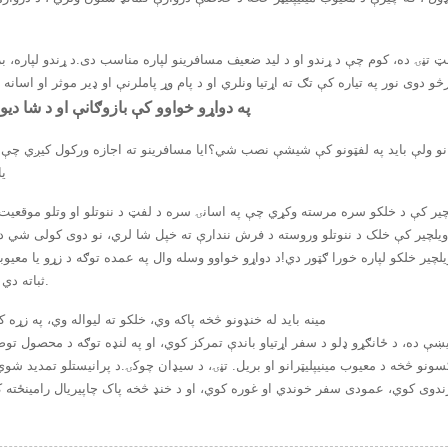
 تڼۍ ده، کوم چې د ړندو او د لید ضعیف مسافرینو لپاره مناسب دی.د ړندو لپاره، بری
04- په دواړو خواوو کې بازوګانې او د شا 
نو ولې باید په لفټونو کې شیشې نصب شي؟ایا مسافرینو ته اجازه ورکول کیږي چې 
ی
ر کې د خلکو سره مرسته وکړي چې په اسانۍ سره د لفټ د ننوتلو او وتلو موقعیت 
 ویلچیر کې خلک د ننوتلو وروسته د فرش نندارې ته خپل شا لري، نو دوی کولی شي 
ر خلکو لپاره خورا ګټور دي!د دواړو خواوو وسله وال په عمده توګه د زړو یا معیوبی
ثباته دي ملاتړ چمتو کوي.
مینه باید له خنډونو څخه پاکه وي، خلکو ته لیواله وي، په زړه 
ې ده، د ځانګړو ډلو د سفر اړتیاو باندې تمرکز کوي، او په لنډه توګه د محصول توض
نو څخه د معیوب مینیپلیټرانو او بریل. تڼۍ، د سیډان چوکۍ.د پرانیستلو تمدید شوي
دوی کوي، عمودی سفر خوندي او غوره کوي، او د خنډ څخه پاک چاپیریال رامینځته 