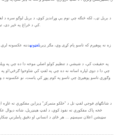
د بریل تڼۍ، لکه څنګه چې نوم یې وړاندیز کوي، د بریل لوګو سره د لفټ
کې د څراغ په څیر دی، ترڅو دوی نور په تیاره کې تګ ته اړتیا ونلري او د پام وړ پاملرنې او ډیر موثر او اسانه سفر تجربه کړي.
زه نه پوهیږم که تاسو پام کړی وي، مګر ډیری
لفټونه
دننه عکسونه لري.
په حقیقت کې، د شیشې د تنظیم کولو اصلي موخه دا ده چې په ویلچی
چې دا د دوی لپاره اسانه نه ده چې په لفټ کې شاوخوا ګرځي؛او په
وګوري.تاسو پوهیږئ چې تاسو په کوم پوړ کې یاست، نو عکسونه د ویلچی
د شانګهای فوجي لفټ تل د "خلکو متمرکز" ډیزاین مفکورې ته غاړه ایښ
څخه پاک مفکورې ته نفوذ کوي، د لفټ هینډریل، شاته دیوال عکسو
سټیشن اعلان سیسټم ... هر ځای د انساني او دقیق پاملرنې ښکارن