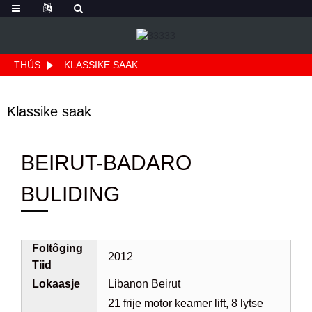
THÚS
KLASSIKE SAAK
Klassike saak
BEIRUT-BADARO
BULIDING
Foltôging
2012
Tiid
Lokaasje
Libanon Beirut
21 frije motor keamer lift, 8 lytse