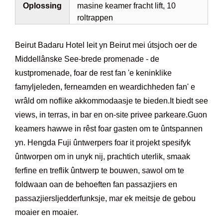
Oplossing
masine keamer fracht lift, 10
roltrappen
Beirut Badaru Hotel leit yn Beirut mei útsjoch oer de
Middellânske See-brede promenade - de
kustpromenade, foar de rest fan 'e keninklike
famyljeleden, ferneamden en weardichheden fan' e
wrâld om noflike akkommodaasje te bieden.It biedt see
views, in terras, in bar en on-site privee parkeare.Guon
keamers hawwe in rêst foar gasten om te ûntspannen
yn. Hengda Fuji ûntwerpers foar it projekt spesifyk
ûntworpen om in unyk nij, prachtich uterlik, smaak
ferfine en treflik ûntwerp te bouwen, sawol om te
foldwaan oan de behoeften fan passazjiers en
passazjiersljedderfunksje, mar ek meitsje de gebou
moaier en moaier.