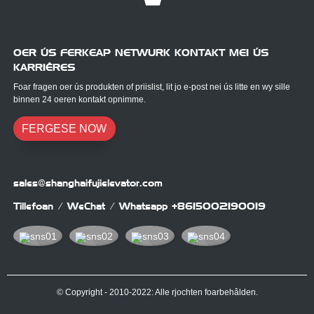
OER ÚS FERKEAP NETWURK KONTAKT MEI ÚS
KARRIÊRES
Foar fragen oer ús produkten of priislist, lit jo e-post nei ús litte en wy sille
binnen 24 oeren kontakt opnimme.
FERGESE NOW
sales@shanghaifujielevator.com
Tillefoan / WeChat / Whatsapp
+8615002190019
© Copyright - 2010-2022: Alle rjochten foarbehâlden.